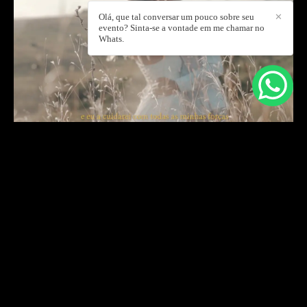
Olá, que tal conversar um pouco sobre seu
✕
evento? Sinta-se a vontade em me chamar no
Whats.
DEIXE SEU COMENTÁRIO, COMPARTILHE!
SOLICITE SEU ORÇAMENTO