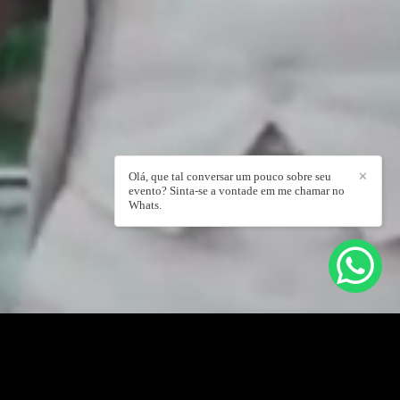
Olá, que tal conversar um pouco sobre seu
✕
evento? Sinta-se a vontade em me chamar no
Whats.